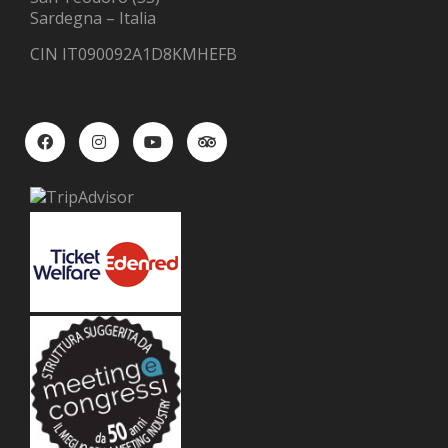
Sardegna – Italia
CIN IT090092A1D8KMHEFB