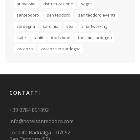
nuovosito
ristrutturazione
sagre
santeodoro
san teodoro
san teodoro events
sardegna
sardinia
sea
smartworking
suite
tahiti
tradizione
turismo sardegna
vacanza
vacanze in sardegna
CONTATTI
+39 0784 851092
info@hotelsanteodoro.com
Località Badualga – 07052
San Teodoro (SS)