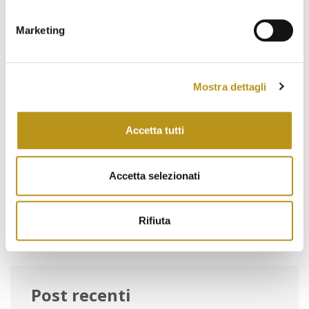
TEMPIO Olbia-Porto Rotondo-Porto Cervo-La
Maddalena-Caprera-Tempio Pausania Durata:
Marketing
una giornata Olbia è una città il cui territorio fu
frequentato fin dal Neolitico. L’archeologia non
ha confermato la fondazione…
Mostra dettagli
Dicembre 1, 2023
Experience
,
HST Road Trip
Accetta tutti
Accetta selezionati
Cerca
Cerca
Rifiuta
per:
Post recenti