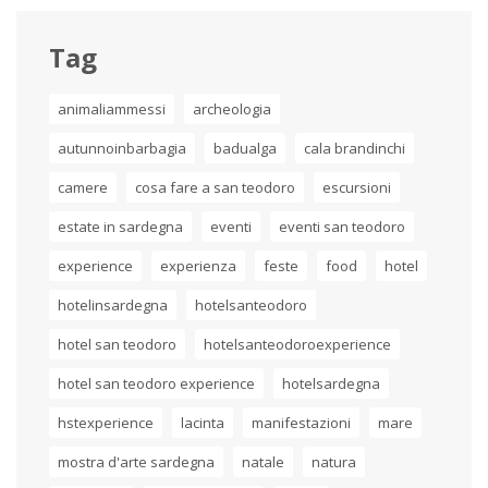
Tag
animaliammessi
archeologia
autunnoinbarbagia
badualga
cala brandinchi
camere
cosa fare a san teodoro
escursioni
estate in sardegna
eventi
eventi san teodoro
experience
experienza
feste
food
hotel
hotelinsardegna
hotelsanteodoro
hotel san teodoro
hotelsanteodoroexperience
hotel san teodoro experience
hotelsardegna
hstexperience
lacinta
manifestazioni
mare
mostra d'arte sardegna
natale
natura