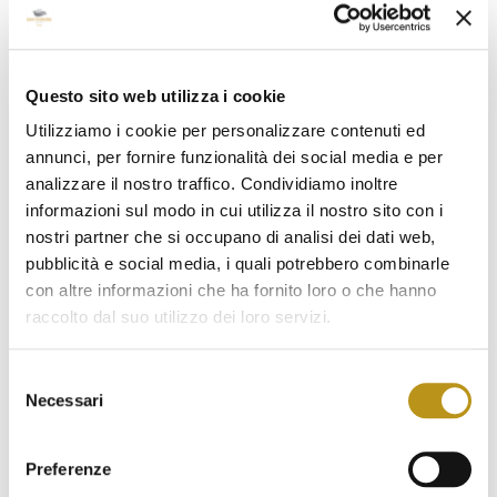
Febbraio 2024
Gennaio 2024
Dicembre 2023
Questo sito web utilizza i cookie
Novembre 2023
Utilizziamo i cookie per personalizzare contenuti ed
annunci, per fornire funzionalità dei social media e per
Ottobre 2023
analizzare il nostro traffico. Condividiamo inoltre
Settembre 2023
informazioni sul modo in cui utilizza il nostro sito con i
nostri partner che si occupano di analisi dei dati web,
Agosto 2023
pubblicità e social media, i quali potrebbero combinarle
con altre informazioni che ha fornito loro o che hanno
Luglio 2023
raccolto dal suo utilizzo dei loro servizi.
Giugno 2023
Selezione
Maggio 2023
Necessari
del
Aprile 2023
consenso
Marzo 2023
Preferenze