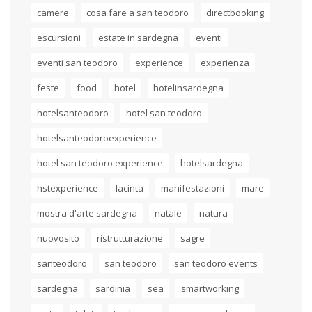
camere
cosa fare a san teodoro
directbooking
escursioni
estate in sardegna
eventi
eventi san teodoro
experience
experienza
feste
food
hotel
hotelinsardegna
hotelsanteodoro
hotel san teodoro
hotelsanteodoroexperience
hotel san teodoro experience
hotelsardegna
hstexperience
lacinta
manifestazioni
mare
mostra d'arte sardegna
natale
natura
nuovosito
ristrutturazione
sagre
santeodoro
san teodoro
san teodoro events
sardegna
sardinia
sea
smartworking