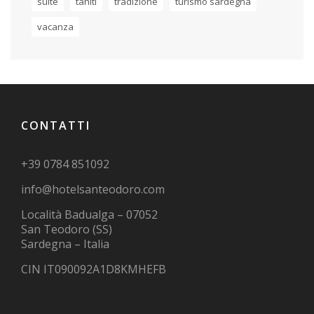
suite
tahiti
tradizione
turismo sardegna
vacanza
CONTATTI
+39 0784 851092
info@hotelsanteodoro.com
Località Badualga – 07052
San Teodoro (SS)
Sardegna – Italia
CIN IT090092A1D8KMHEFB