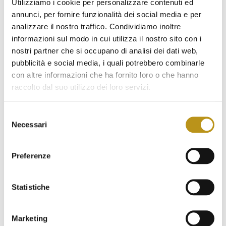
Utilizziamo i cookie per personalizzare contenuti ed
territorio ed arte
annunci, per fornire funzionalità dei social media e per
analizzare il nostro traffico. Condividiamo inoltre
informazioni sul modo in cui utilizza il nostro sito con i
nostri partner che si occupano di analisi dei dati web,
pubblicità e social media, i quali potrebbero combinarle
con altre informazioni che ha fornito loro o che hanno
raccolto dal suo utilizzo dei loro servizi.
Selezione
Necessari
del
consenso
Preferenze
Statistiche
Ultime news
Marketing
Eventi Estate 2026 San Teodoro: concerti, festival