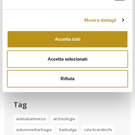
e cene gourmet
Luglio 1, 2026
Mostra dettagli
Piscina con Day Pass a San Teodoro: l’esperienza
esclusiva dell’Hotel San Teodoro
Accetta tutti
Giugno 5, 2026
La colazione all’Hotel San Teodoro tra gusto,
territorio ed arte
Accetta selezionati
Maggio 7, 2026
Rifiuta
Tag
animaliammessi
archeologia
autunnoinbarbagia
badualga
cala brandinchi