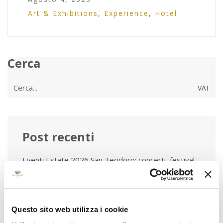
Art & Exhibitions
,
Experience
,
Hotel
Cerca
Cerca
per:
Post recenti
Eventi Estate 2026 San Teodoro: concerti, festival
e cene gourmet
Piscina con Day Pass a San Teodoro: l’esperienza
esclusiva dell’Hotel San Teodoro
Questo sito web utilizza i cookie
La colazione all’Hotel San Teodoro tra gusto,