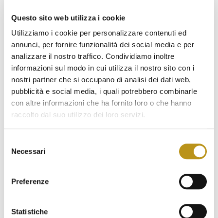
Questo sito web utilizza i cookie
Utilizziamo i cookie per personalizzare contenuti ed
annunci, per fornire funzionalità dei social media e per
Ultime news
analizzare il nostro traffico. Condividiamo inoltre
informazioni sul modo in cui utilizza il nostro sito con i
Hotel San Teodoro su Ville&Casali: il design
nostri partner che si occupano di analisi dei dati web,
mediterraneo protagonista
pubblicità e social media, i quali potrebbero combinarle
Agosto 7, 2026
con altre informazioni che ha fornito loro o che hanno
raccolto dal suo utilizzo dei loro servizi.
Eventi Estate 2026 San Teodoro: concerti, festival
e cene gourmet
Selezione
Luglio 1, 2026
Necessari
del
Piscina con Day Pass a San Teodoro: l’esperienza
consenso
esclusiva dell’Hotel San Teodoro
Preferenze
Giugno 5, 2026
Statistiche