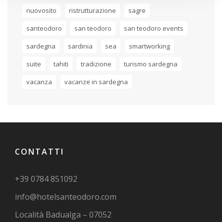
nuovosito
ristrutturazione
sagre
santeodoro
san teodoro
san teodoro events
sardegna
sardinia
sea
smartworking
suite
tahiti
tradizione
turismo sardegna
vacanza
vacanze in sardegna
CONTATTI
+39 0784 851092
info@hotelsanteodoro.com
Località Badualga – 07052