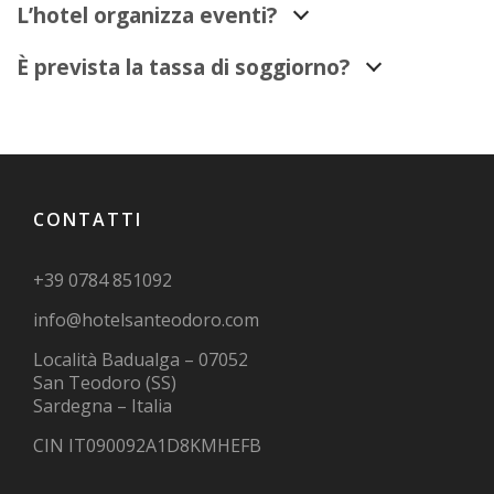
L’hotel organizza eventi?
È prevista la tassa di soggiorno?
CONTATTI
+39 0784 851092
info@hotelsanteodoro.com
Località Badualga – 07052
San Teodoro (SS)
Sardegna – Italia
CIN IT090092A1D8KMHEFB