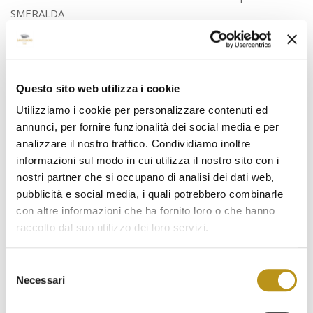
SMERALDA
Transfer da e per Aeroporto di Olbia, € 75,00 per persona,
comprensivo di andata e ritorno. Minimo 2 persone
Transfer da e per Aeroporto di Olbia, € 100,00,
comprensivo di andata e ritorno. 1 Persona
Questo sito web utilizza i cookie
SERVIZIO SPIAGGIA PRESSO LA CINTA|
Utilizziamo i cookie per personalizzare contenuti ed
GIUGNO/SETTEMBRE
annunci, per fornire funzionalità dei social media e per
Lettini ed ombrelloni disponibili a pagamento in loco, fino ad
analizzare il nostro traffico. Condividiamo inoltre
esaurimento
informazioni sul modo in cui utilizza il nostro sito con i
Servizio a pagamento e prenotabile in anticipo. (Servizio con
nostri partner che si occupano di analisi dei dati web,
Tariffa non rimborsabile)
pubblicità e social media, i quali potrebbero combinarle
con altre informazioni che ha fornito loro o che hanno
DISTANZE
raccolto dal suo utilizzo dei loro servizi.
Hotel San Teodoro| Spiaggia La Cinta 2,8 km
Hotel San Teodoro| San Teodoro Centro 2,8 km
Selezione
Hotel San Teodoro| Spiagge Cala Brandinchi e Lu Impostu
Necessari
del
10 km
consenso
Hotel San Teodoro| Spiaggia Isuledda 4,8 km