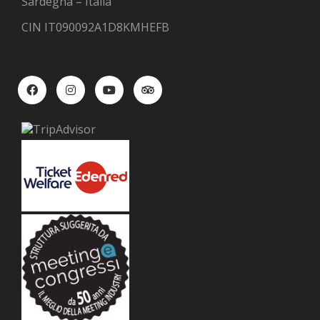
Sardegna – Italia
CIN IT090092A1D8KMHEFB