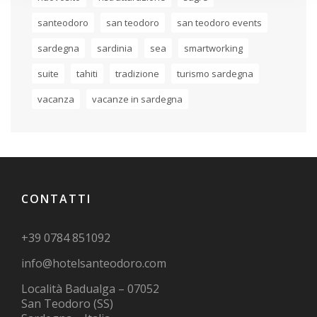
santeodoro
san teodoro
san teodoro events
sardegna
sardinia
sea
smartworking
suite
tahiti
tradizione
turismo sardegna
vacanza
vacanze in sardegna
CONTATTI
+39 0784 851092
info@hotelsanteodoro.com
Località Badualga – 07052
San Teodoro (SS)