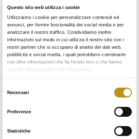
Questo sito web utilizza i cookie
Utilizziamo i cookie per personalizzare contenuti ed
Ultime news
annunci, per fornire funzionalità dei social media e per
analizzare il nostro traffico. Condividiamo inoltre
informazioni sul modo in cui utilizza il nostro sito con i
Hotel San Teodoro su Ville&Casali: il design
nostri partner che si occupano di analisi dei dati web,
mediterraneo protagonista
pubblicità e social media, i quali potrebbero combinarle
Agosto 7, 2026
con altre informazioni che ha fornito loro o che hanno
Eventi Estate 2026 San Teodoro: concerti, festival
raccolto dal suo utilizzo dei loro servizi.
e cene gourmet
Luglio 1, 2026
Selezione
Necessari
del
Piscina con Day Pass a San Teodoro: l’esperienza
consenso
esclusiva dell’Hotel San Teodoro
Giugno 5, 2026
Preferenze
Statistiche