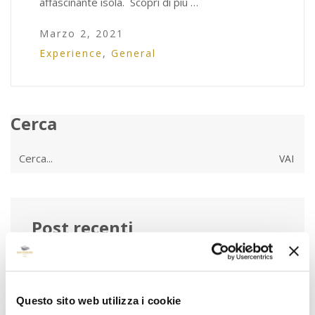
affascinante isola. Scopri di più …
Marzo 2, 2021
Experience
,
General
Cerca
Cerca
per:
Post recenti
Hotel San Teodoro su Ville&Casali: il design
mediterraneo protagonista
Questo sito web utilizza i cookie
Eventi Estate 2026 San Teodoro: concerti, festival