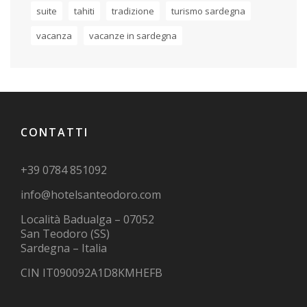
suite
tahiti
tradizione
turismo sardegna
vacanza
vacanze in sardegna
CONTATTI
+39 0784 851092
info@hotelsanteodoro.com
Località Badualga – 07052
San Teodoro (SS)
Sardegna – Italia
CIN IT090092A1D8KMHEFB