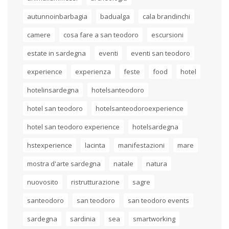
autunnoinbarbagia
badualga
cala brandinchi
camere
cosa fare a san teodoro
escursioni
estate in sardegna
eventi
eventi san teodoro
experience
experienza
feste
food
hotel
hotelinsardegna
hotelsanteodoro
hotel san teodoro
hotelsanteodoroexperience
hotel san teodoro experience
hotelsardegna
hstexperience
lacinta
manifestazioni
mare
mostra d'arte sardegna
natale
natura
nuovosito
ristrutturazione
sagre
santeodoro
san teodoro
san teodoro events
sardegna
sardinia
sea
smartworking