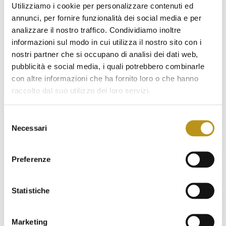
e cene gourmet
Utilizziamo i cookie per personalizzare contenuti ed
annunci, per fornire funzionalità dei social media e per
Piscina con Day Pass a San Teodoro: l’esperienza
analizzare il nostro traffico. Condividiamo inoltre
esclusiva dell’Hotel San Teodoro
informazioni sul modo in cui utilizza il nostro sito con i
nostri partner che si occupano di analisi dei dati web,
pubblicità e social media, i quali potrebbero combinarle
con altre informazioni che ha fornito loro o che hanno
raccolto dal suo utilizzo dei loro servizi.
Selezione
Necessari
del
consenso
Preferenze
Statistiche
Ultime news
Marketing