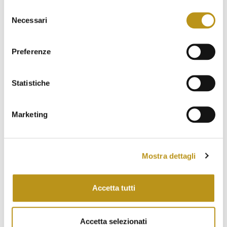
animaliammessi
archeologia
Selezione
Necessari
del
autunnoinbarbagia
badualga
cala brandinchi
consenso
camere
cosa fare a san teodoro
escursioni
Preferenze
estate in sardegna
eventi
eventi san teodoro
experience
experienza
feste
food
hotel
Statistiche
hotelinsardegna
hotelsanteodoro
Marketing
hotel san teodoro
hotelsanteodoroexperience
hotel san teodoro experience
hotelsardegna
hstexperience
lacinta
manifestazioni
mare
Mostra dettagli
mostra d'arte sardegna
natale
natura
Accetta tutti
nuovosito
ristrutturazione
sagre
santeodoro
san teodoro
san teodoro events
Accetta selezionati