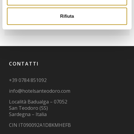
sardegna
sardinia
sea
smartworking
suite
tahiti
tradizione
turismo sardegna
Rifiuta
vacanza
vacanze in sardegna
CONTATTI
+39 0784 851092
info@hotelsanteodoro.com
Località Badualga – 07052
San Teodoro (SS)
Sardegna – Italia
CIN IT090092A1D8KMHEFB