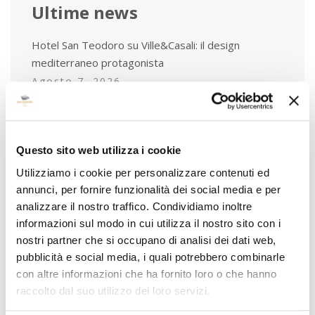
Ultime news
Hotel San Teodoro su Ville&Casali: il design
mediterraneo protagonista
Agosto 7, 2026
Eventi Estate 2026 San Teodoro: concerti, festival
e cene gourmet
Luglio 1, 2026
Questo sito web utilizza i cookie
Piscina con Day Pass a San Teodoro: l’esperienza
Utilizziamo i cookie per personalizzare contenuti ed
esclusiva dell’Hotel San Teodoro
annunci, per fornire funzionalità dei social media e per
Giugno 5, 2026
analizzare il nostro traffico. Condividiamo inoltre
informazioni sul modo in cui utilizza il nostro sito con i
nostri partner che si occupano di analisi dei dati web,
pubblicità e social media, i quali potrebbero combinarle
con altre informazioni che ha fornito loro o che hanno
Tag
raccolto dal suo utilizzo dei loro servizi.