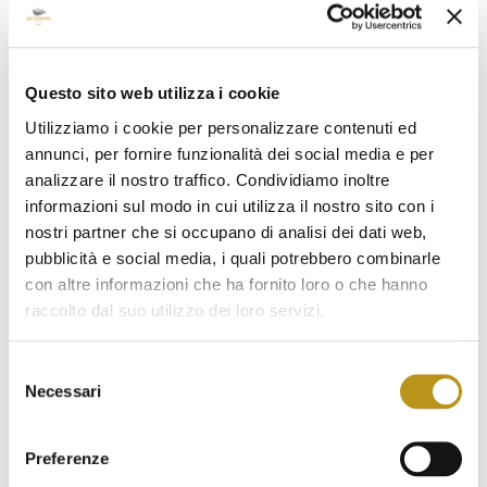
Questo sito web utilizza i cookie
Utilizziamo i cookie per personalizzare contenuti ed
annunci, per fornire funzionalità dei social media e per
analizzare il nostro traffico. Condividiamo inoltre
informazioni sul modo in cui utilizza il nostro sito con i
Ultime news
nostri partner che si occupano di analisi dei dati web,
pubblicità e social media, i quali potrebbero combinarle
Hotel San Teodoro su Ville&Casali: il design
con altre informazioni che ha fornito loro o che hanno
mediterraneo protagonista
raccolto dal suo utilizzo dei loro servizi.
Agosto 7, 2026
Selezione
Eventi Estate 2026 San Teodoro: concerti, festival
Necessari
del
e cene gourmet
consenso
Luglio 1, 2026
Preferenze
Piscina con Day Pass a San Teodoro: l’esperienza