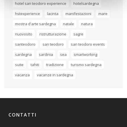
hotel san teodoro experience
hotelsardegna
hstexperience
lacinta
manifestazioni
mare
mostra d'arte sardegna
natale
natura
nuovosito
ristrutturazione
sagre
santeodoro
san teodoro
san teodoro events
sardegna
sardinia
sea
smartworking
suite
tahiti
tradizione
turismo sardegna
vacanza
vacanze in sardegna
CONTATTI