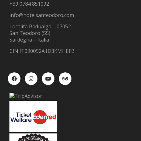
+39 0784 851092
info@hotelsanteodoro.com
Località Badualga – 07052
San Teodoro (SS)
Sardegna – Italia
CIN IT090092A1D8KMHEFB