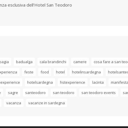
nza esclusiva dell’Hotel San Teodoro
bagia
badualga
cala brandinchi
camere
cosa fare a san te
xperienza
feste
food
hotel
hotelinsardegna
hotelsante
 experience
hotelsardegna
hstexperience
lacinta
manifesta
e
sagre
santeodoro
san teodoro
san teodoro events
sa
vacanza
vacanze in sardegna