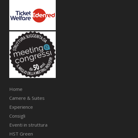
Home
Camere & Suites
Experience
Consigli
Eventi in struttura
HST Green