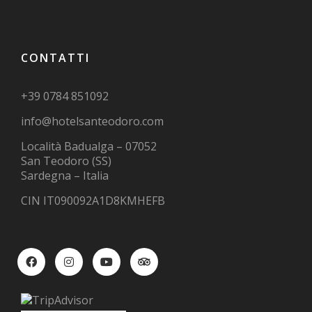
CONTATTI
+39 0784 851092
info@hotelsanteodoro.com
Località Badualga – 07052
San Teodoro (SS)
Sardegna – Italia
CIN IT090092A1D8KMHEFB