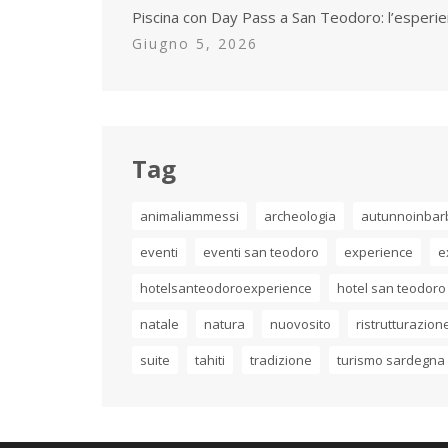
Piscina con Day Pass a San Teodoro: l’esperie
Giugno 5, 2026
Tag
animaliammessi
archeologia
autunnoinbar
eventi
eventi san teodoro
experience
e
hotelsanteodoroexperience
hotel san teodoro
natale
natura
nuovosito
ristrutturazion
suite
tahiti
tradizione
turismo sardegna