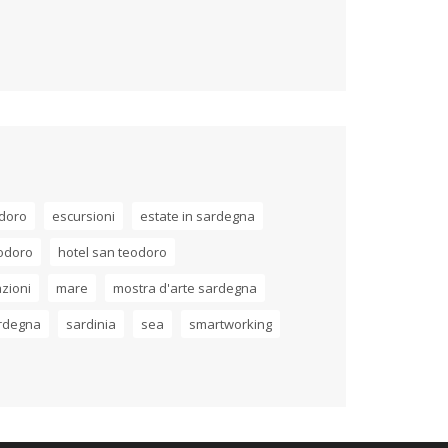
odoro
escursioni
estate in sardegna
odoro
hotel san teodoro
zioni
mare
mostra d'arte sardegna
rdegna
sardinia
sea
smartworking