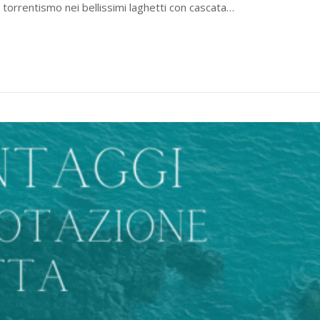
l torrentismo nei bellissimi laghetti con cascata…