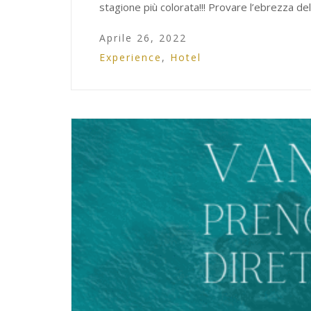
stagione più colorata!!! Provare l’ebrezza de
Aprile 26, 2022
Experience
,
Hotel