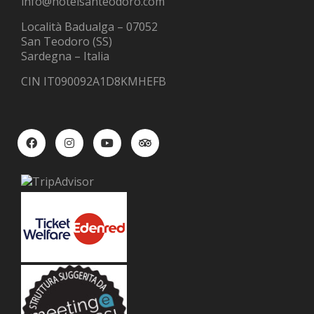
info@hotelsanteodoro.com
Località Badualga – 07052
San Teodoro (SS)
Sardegna – Italia
CIN IT090092A1D8KMHEFB