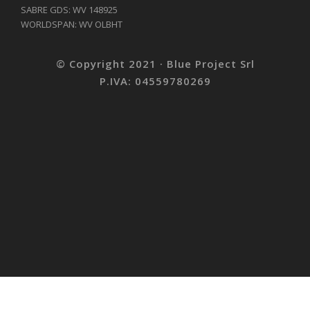
SABRE GDS: WV 148925
WORLDSPAN: WV OLBHT
© Copyright 2021 · Blue Project Srl
P.IVA: 04559780269