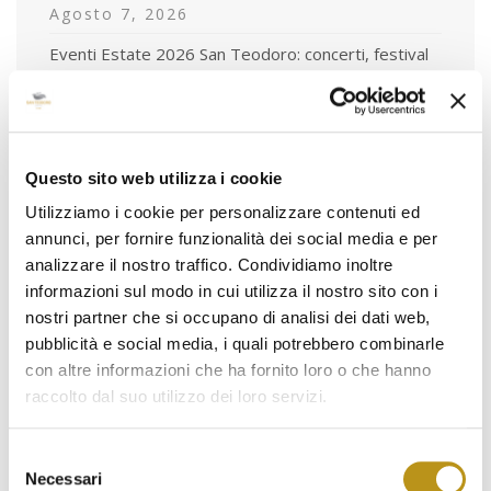
Agosto 7, 2026
Eventi Estate 2026 San Teodoro: concerti, festival
e cene gourmet
Luglio 1, 2026
Piscina con Day Pass a San Teodoro: l’esperienza
esclusiva dell’Hotel San Teodoro
Questo sito web utilizza i cookie
Giugno 5, 2026
Utilizziamo i cookie per personalizzare contenuti ed
annunci, per fornire funzionalità dei social media e per
analizzare il nostro traffico. Condividiamo inoltre
informazioni sul modo in cui utilizza il nostro sito con i
nostri partner che si occupano di analisi dei dati web,
Tag
pubblicità e social media, i quali potrebbero combinarle
con altre informazioni che ha fornito loro o che hanno
animaliammessi
archeologia
raccolto dal suo utilizzo dei loro servizi.
autunnoinbarbagia
badualga
cala brandinchi
Selezione
camere
cosa fare a san teodoro
escursioni
Necessari
del