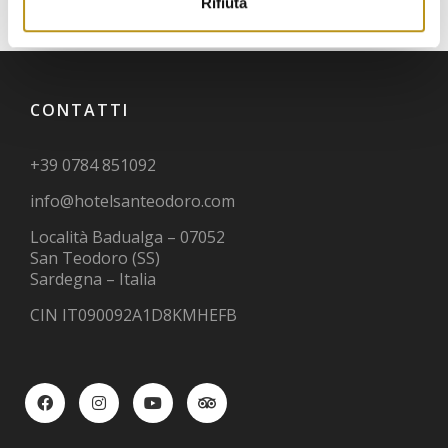
Rifiuta
CONTATTI
+39 0784 851092
info@hotelsanteodoro.com
Località Badualga – 07052
San Teodoro (SS)
Sardegna – Italia
CIN IT090092A1D8KMHEFB