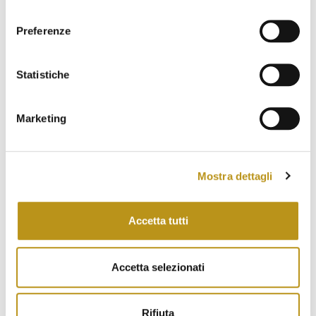
eventi san teodoro
experience
experienza
consenso
feste
food
hotel
hotelinsardegna
Preferenze
hotelsanteodoro
hotel san teodoro
Statistiche
hotelsanteodoroexperience
hotel san teodoro experience
hotelsardegna
Marketing
hstexperience
lacinta
manifestazioni
mare
mostra d'arte sardegna
natale
natura
Mostra dettagli
nuovosito
ristrutturazione
sagre
santeodoro
san teodoro
san teodoro events
Accetta tutti
sardegna
sardinia
sea
smartworking
suite
tahiti
tradizione
turismo sardegna
Accetta selezionati
vacanza
Rifiuta