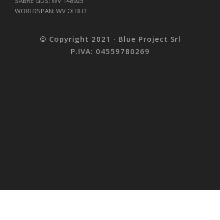
SABRE GDS: WV 148925
WORLDSPAN: WV OLBHT
© Copyright 2021 · Blue Project Srl
P.IVA: 04559780269