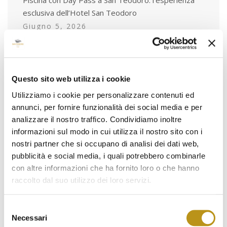
esclusiva dell’Hotel San Teodoro
Giugno 5, 2026
La colazione all’Hotel San Teodoro tra gusto,
territorio ed arte
Maggio 7, 2026
Questo sito web utilizza i cookie
Utilizziamo i cookie per personalizzare contenuti ed
annunci, per fornire funzionalità dei social media e per
analizzare il nostro traffico. Condividiamo inoltre
Tag
informazioni sul modo in cui utilizza il nostro sito con i
nostri partner che si occupano di analisi dei dati web,
pubblicità e social media, i quali potrebbero combinarle
animaliammessi
archeologia
con altre informazioni che ha fornito loro o che hanno
autunnoinbarbagia
badualga
cala brandinchi
raccolto dal suo utilizzo dei loro servizi.
camere
cosa fare a san teodoro
directbooking
Selezione
escursioni
estate in sardegna
eventi
Necessari
del