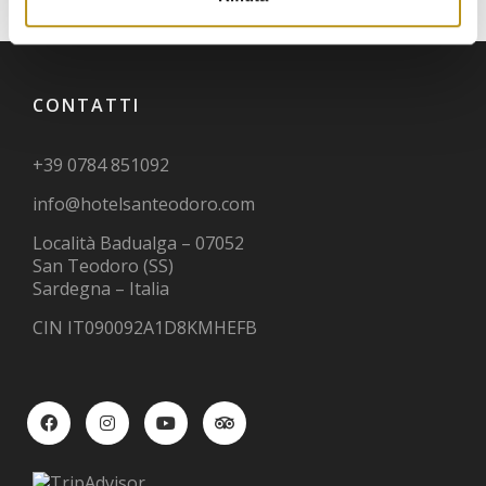
CONTATTI
+39 0784 851092
info@hotelsanteodoro.com
Località Badualga – 07052
San Teodoro (SS)
Sardegna – Italia
CIN IT090092A1D8KMHEFB