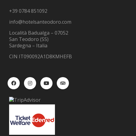
+39 0784 851092
info@hotelsanteodoro.com
Località Badualga – 07052
San Teodoro (SS)
Sardegna – Italia
CIN IT090092A1D8KMHEFB