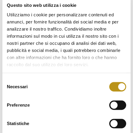
Ottobre 2023
Questo sito web utilizza i cookie
Utilizziamo i cookie per personalizzare contenuti ed
Settembre 2023
annunci, per fornire funzionalità dei social media e per
Agosto 2023
analizzare il nostro traffico. Condividiamo inoltre
informazioni sul modo in cui utilizza il nostro sito con i
Luglio 2023
nostri partner che si occupano di analisi dei dati web,
Giugno 2023
pubblicità e social media, i quali potrebbero combinarle
con altre informazioni che ha fornito loro o che hanno
Maggio 2023
raccolto dal suo utilizzo dei loro servizi.
Aprile 2023
Selezione
Marzo 2023
Necessari
del
Febbraio 2023
consenso
Preferenze
Gennaio 2023
Dicembre 2022
Statistiche
Novembre 2022