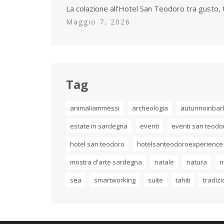
La colazione all’Hotel San Teodoro tra gusto, 
Maggio 7, 2026
Tag
animaliammessi
archeologia
autunnoinbar
estate in sardegna
eventi
eventi san teodo
hotel san teodoro
hotelsanteodoroexperience
mostra d'arte sardegna
natale
natura
n
sea
smartworking
suite
tahiti
tradiz