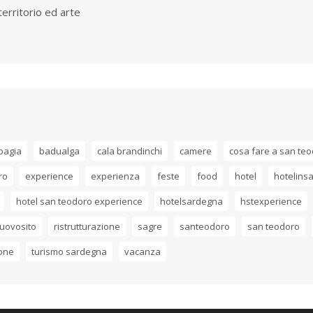
territorio ed arte
bagia
badualga
cala brandinchi
camere
cosa fare a san te
ro
experience
experienza
feste
food
hotel
hotelins
hotel san teodoro experience
hotelsardegna
hstexperience
uovosito
ristrutturazione
sagre
santeodoro
san teodoro
ione
turismo sardegna
vacanza