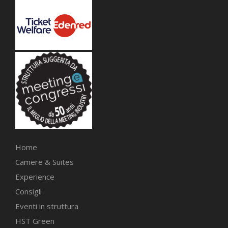
Home
Camere & Suites
Experience
Consigli
Eventi in struttura
HST Green