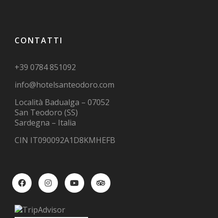
CONTATTI
+39 0784 851092
info@hotelsanteodoro.com
Località Badualga – 07052
San Teodoro (SS)
Sardegna – Italia
CIN IT090092A1D8KMHEFB