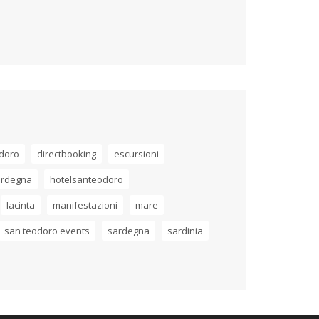
odoro
directbooking
escursioni
ardegna
hotelsanteodoro
lacinta
manifestazioni
mare
san teodoro events
sardegna
sardinia