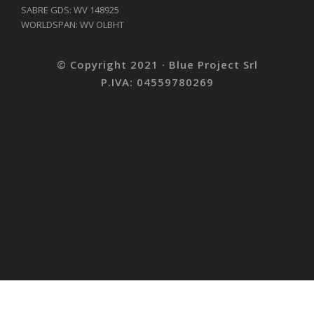
SABRE GDS: WV 148925
WORLDSPAN: WV OLBHT
© Copyright 2021 · Blue Project Srl
P.IVA: 04559780269