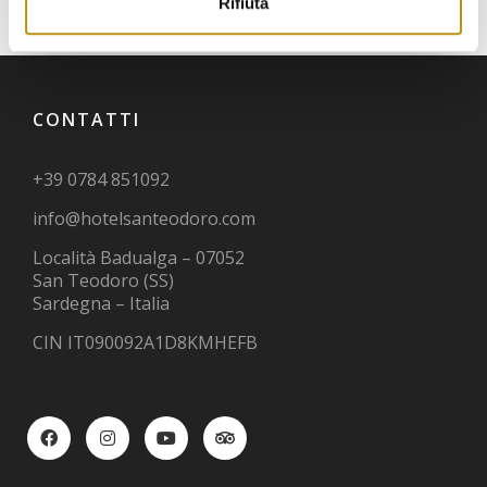
Rifiuta
CONTATTI
+39 0784 851092
info@hotelsanteodoro.com
Località Badualga – 07052
San Teodoro (SS)
Sardegna – Italia
CIN IT090092A1D8KMHEFB