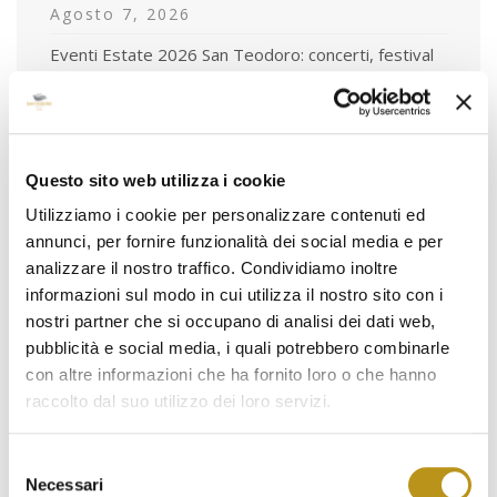
Agosto 7, 2026
Eventi Estate 2026 San Teodoro: concerti, festival
e cene gourmet
Luglio 1, 2026
Piscina con Day Pass a San Teodoro: l’esperienza
esclusiva dell’Hotel San Teodoro
Questo sito web utilizza i cookie
Giugno 5, 2026
Utilizziamo i cookie per personalizzare contenuti ed
annunci, per fornire funzionalità dei social media e per
analizzare il nostro traffico. Condividiamo inoltre
informazioni sul modo in cui utilizza il nostro sito con i
nostri partner che si occupano di analisi dei dati web,
Tag
pubblicità e social media, i quali potrebbero combinarle
con altre informazioni che ha fornito loro o che hanno
animaliammessi
archeologia
raccolto dal suo utilizzo dei loro servizi.
autunnoinbarbagia
badualga
cala brandinchi
Selezione
camere
cosa fare a san teodoro
escursioni
Necessari
del