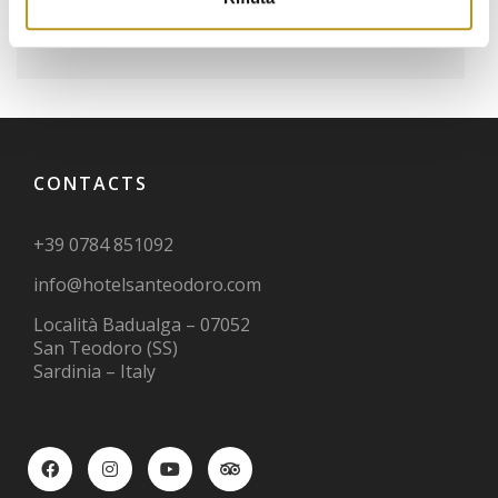
wineculture
CONTACTS
+39 0784 851092
info@hotelsanteodoro.com
Località Badualga – 07052
San Teodoro (SS)
Sardinia – Italy