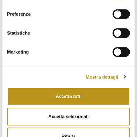
archaeology
beach
beach service
bread
consenso
cala brandinchi
craftwork
directbooking
Preferenze
excursions
experience
experience
Statistiche
experienza
fabrics
food
holiday
hotel
hotelinsardinia
hotelsanteodoro
Marketing
hotel san teodoro
hotel san teodoro experience
hstexperience
lacinta
la cinta
leisure
Mostra dettagli
limitedaccess
nature
panecarasau
petfriendly
petfriendly
santeodoro
Accetta tutti
san teodoro events
sardegna
sardinia
sardinia
sardinia tourism
sea
Accetta selezionati
smartworking
sport
tahiti
tasting
tradition
vacations in sardinia
vino
wine
Rifiuta