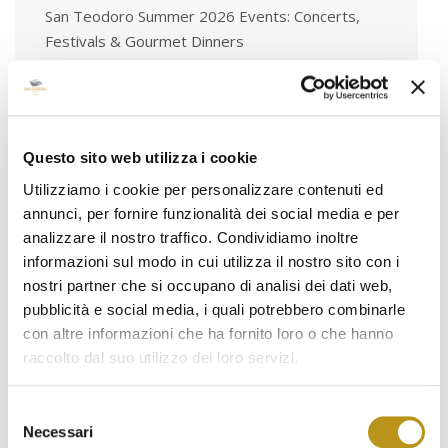
San Teodoro Summer 2026 Events: Concerts,
Festivals & Gourmet Dinners
July 1, 2026
Pool Day Pass in San Teodoro: the exclusive
experience at Hotel San Teodoro
June 5, 2026
Questo sito web utilizza i cookie
Utilizziamo i cookie per personalizzare contenuti ed
annunci, per fornire funzionalità dei social media e per
analizzare il nostro traffico. Condividiamo inoltre
informazioni sul modo in cui utilizza il nostro sito con i
Tags
nostri partner che si occupano di analisi dei dati web,
pubblicità e social media, i quali potrebbero combinarle
#hotelsanteodoro #ospitalitàsarda #teamhst
con altre informazioni che ha fornito loro o che hanno
#dietrolequinte #vacanzeinsardegna
raccolto dal suo utilizzo dei loro servizi.
#accoglienzaconcuore #luxuryexperience
#santeodorolifestyle #sardegnadavivere
Selezione
#esperienzaautentica
Necessari
del