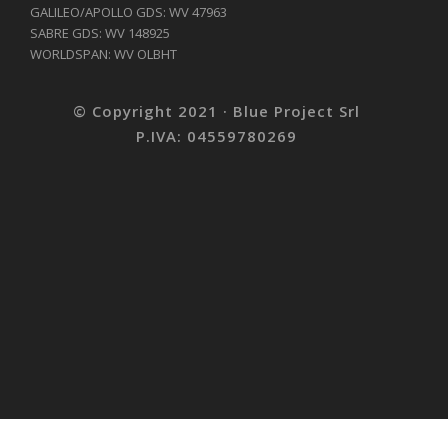
GALILEO/APOLLO GDS: WV 47963
SABRE GDS: WV 148925
WORLDSPAN: WV OLBHT
© Copyright 2021 · Blue Project Srl
P.IVA: 04559780269