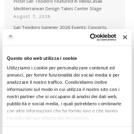
Hotel San Teodoro Featured in Ville&Casali:
Mediterranean Design Takes Center Stage
August 7, 2026
San Teodoro Summer 2026 Events: Concerts,
Festivals & Gourmet Dinners
July 1, 2026
Pool Day Pass in San Teodoro: the exclusive
Questo sito web utilizza i cookie
experience at Hotel San Teodoro
Utilizziamo i cookie per personalizzare contenuti ed
June 5, 2026
annunci, per fornire funzionalità dei social media e per
analizzare il nostro traffico. Condividiamo inoltre
informazioni sul modo in cui utilizza il nostro sito con i
nostri partner che si occupano di analisi dei dati web,
pubblicità e social media, i quali potrebbero combinarle
Tags
con altre informazioni che ha fornito loro o che hanno
raccolto dal suo utilizzo dei loro servizi.
#hotelsanteodoro #ospitalitàsarda #teamhst
#dietrolequinte #vacanzeinsardegna
#accoglienzaconcuore #luxuryexperience