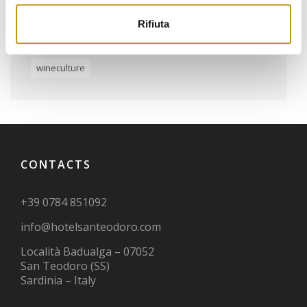
smartworking
sport
tahiti
tasting
Rifiuta
tradition
vacations in sardinia
vino
wine
wineculture
CONTACTS
+39 0784 851092
info@hotelsanteodoro.com
Località Badualga – 07052
San Teodoro (SS)
Sardinia – Italy