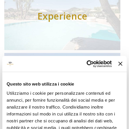
which is a true oasis of peace, the La Cinta private
beach, fitness activities in our gym and our bike
Experience
rental service
Find out now
Discover our advice on excursions, archaeological
itineraries, beaches, diving, kite and windsurfing,
Questo sito web utilizza i cookie
horseback riding and much more!
Our advice
Utilizziamo i cookie per personalizzare contenuti ed
annunci, per fornire funzionalità dei social media e per
Discover more
analizzare il nostro traffico. Condividiamo inoltre
informazioni sul modo in cui utilizza il nostro sito con i
nostri partner che si occupano di analisi dei dati web,
pubblicità e social media, i quali potrebbero combinarle