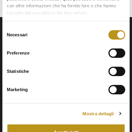
con altre informazioni che ha fornito loro o che hanno
raccolto dal suo utilizzo dei loro servizi.
Selezione
CONTACTS
Necessari
del
consenso
+39 0784 851092
Preferenze
info@hotelsanteodoro.com
Località Badualga – 07052
Statistiche
San Teodoro (SS)
Sardinia – Italy
Marketing
Mostra dettagli