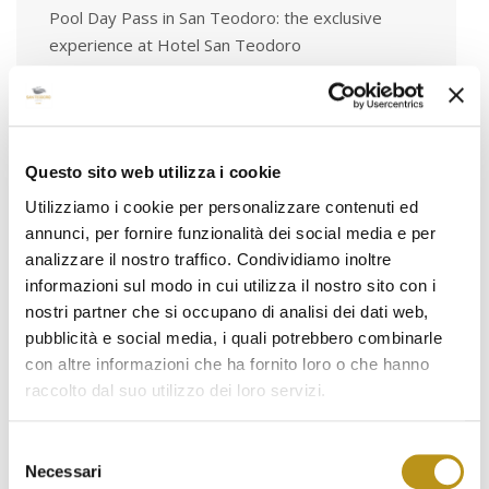
Pool Day Pass in San Teodoro: the exclusive
experience at Hotel San Teodoro
June 5, 2026
Breakfast at Hotel San Teodoro: a Blend of
Flavor, Local Heritage and Art
May 7, 2026
Questo sito web utilizza i cookie
Utilizziamo i cookie per personalizzare contenuti ed
annunci, per fornire funzionalità dei social media e per
analizzare il nostro traffico. Condividiamo inoltre
informazioni sul modo in cui utilizza il nostro sito con i
Tags
nostri partner che si occupano di analisi dei dati web,
pubblicità e social media, i quali potrebbero combinarle
#hotelsanteodoro #ospitalitàsarda #teamhst
con altre informazioni che ha fornito loro o che hanno
#dietrolequinte #vacanzeinsardegna
raccolto dal suo utilizzo dei loro servizi.
#accoglienzaconcuore #luxuryexperience
#santeodorolifestyle #sardegnadavivere
Selezione
#esperienzaautentica
Necessari
del