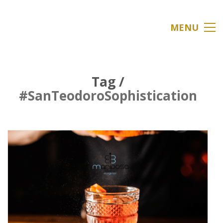
MENU
Tag /
#SanTeodoroSophistication