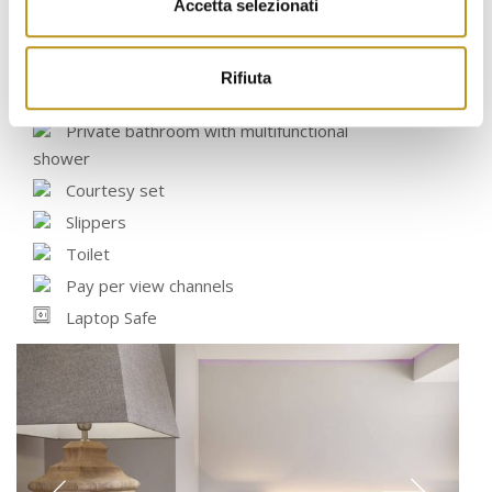
Accetta selezionati
Hypoallergenic mattresses
Premium Pillow Weight
Rifiuta
Bathrobe
Private bathroom with multifunctional
shower
Courtesy set
Slippers
Toilet
Pay per view channels
Laptop Safe