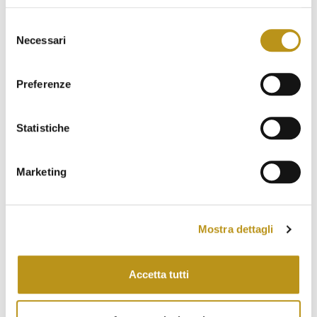
Selezione
Necessari
del
consenso
Preferenze
Statistiche
Other characteristics
Marketing
Connecting rooms
Private entrance
Living area – Flat tv 49″ with soundbar –
Mostra dettagli
Sofa Bed
Terrace
Outdoor furniture with chaise longue –
Accetta tutti
Coffee table and chairs
Desk and minibar