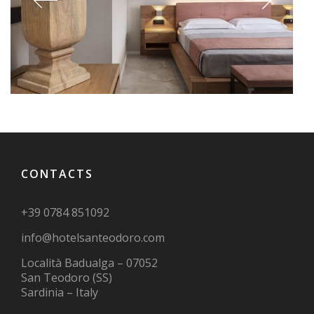
CONTACTS
+39 0784 851092
info@hotelsanteodoro.com
Località Badualga – 07052
San Teodoro (SS)
Sardinia – Italy