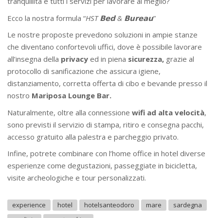
tranquillità e tutti i servizi per lavorare al meglio?
Ecco la nostra formula “
HST 𝗕𝗲𝗱 & 𝗕𝘂𝗿𝗲𝗮𝘂
”
Le nostre proposte prevedono soluzioni in ampie stanze
che diventano confortevoli uffici, dove è possibile lavorare
all’insegna della
privacy
ed in piena
sicurezza,
grazie al
protocollo di sanificazione che assicura igiene,
distanziamento, corretta offerta di cibo e bevande presso il
nostro
Mariposa Lounge Bar.
Naturalmente, oltre alla connessione
wifi ad alta velocità
,
sono previsti il servizio di stampa, ritiro e consegna pacchi,
accesso gratuito alla palestra e parcheggio privato.
Infine, potrete combinare con l’home office in hotel diverse
esperienze come degustazioni, passeggiate in bicicletta,
visite archeologiche e tour personalizzati.
experience
hotel
hotelsanteodoro
mare
sardegna