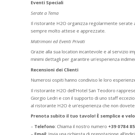
Eventi Speciali
Serate a Tema
Il ristorante H2O organizza regolarmente serate a 
sempre molto attese e apprezzate.
Matrimoni ed Eventi Privati
Grazie alla sua location incantevole e al servizio i
minimi dettagli per garantire un’esperienza indimen
Recensioni dei Clienti
Numerosi ospiti hanno condiviso le loro esperienze p
Il ristorante H2O dell’Hotel San Teodoro rappresen
Giorgio Ledri e con il supporto di uno staff eccezion
al ristorante H2O è un’esperienza che non dovet
Prenota subito il tuo tavolo! È semplice e vel
–
Telefono
: Chiama il nostro numero
+39 0784 8
–
Email
: Invia una richiesta di prenotazione all’indi