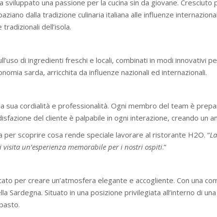
a sviluppato una passione per la cucina sin da giovane. Cresciuto 
iano dalla tradizione culinaria italiana alle influenze internazion
 tradizionali dell’isola.
ull’uso di ingredienti freschi e locali, combinati in modi innovativi
onomia sarda, arricchita da influenze nazionali ed internazionali.
 la sua cordialità e professionalità. Ogni membro del team è prep
isfazione del cliente è palpabile in ogni interazione, creando un a
 per scoprire cosa rende speciale lavorare al ristorante H2O. “
La
 visita un’esperienza memorabile per i nostri ospiti
.”
ato per creare un’atmosfera elegante e accogliente. Con una com
della Sardegna. Situato in una posizione privilegiata all’interno di u
pasto.