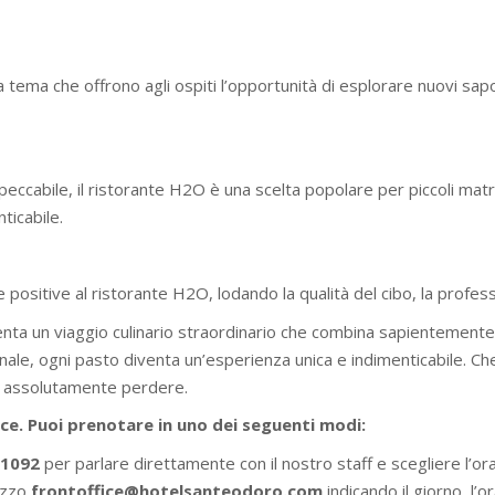
tema che offrono agli ospiti l’opportunità di esplorare nuovi sapo
mpeccabile, il ristorante H2O è una scelta popolare per piccoli mat
ticabile.
ositive al ristorante H2O, lodando la qualità del cibo, la professi
ta un viaggio culinario straordinario che combina sapientemente t
ale, ogni pasto diventa un’esperienza unica e indimenticabile. Che s
e assolutamente perdere.
oce. Puoi prenotare in uno dei seguenti modi:
51092
per parlare direttamente con il nostro staff e scegliere l’ora
rizzo
frontoffice@hotelsanteodoro.com
indicando il giorno, l’o