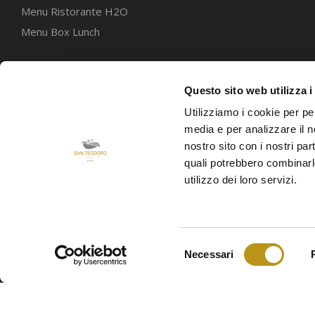
Menu Ristorante H2O
Menu Box Lunch
Cookie
Privacy policy
Questo sito web utilizza i
Utilizziamo i cookie per pe
media e per analizzare il no
nostro sito con i nostri par
AMADEUS GDS: WV OLBHOT
quali potrebbero combinarl
GALILEO/APOLLO GDS: WV 47963
utilizzo dei loro servizi.
SABRE GDS: WV 148925
WORLDSPAN: WV OLBHT
Selezione
Necessari
del
consenso