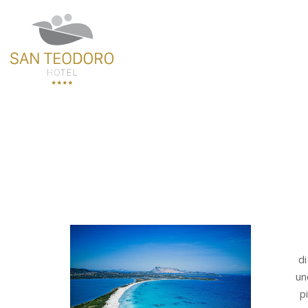
d
un
p