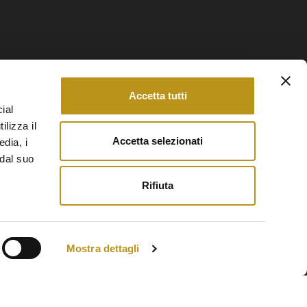
Accetta tutti
ial
ilizza il
Accetta selezionati
edia, i
 dal suo
Rifiuta
Mostra dettagli