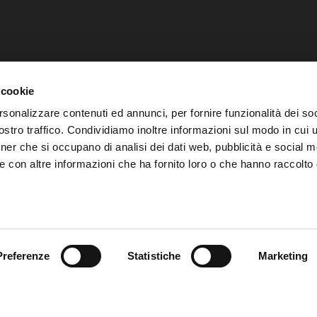
 cookie
rsonalizzare contenuti ed annunci, per fornire funzionalità dei soc
stro traffico. Condividiamo inoltre informazioni sul modo in cui ut
tner che si occupano di analisi dei dati web, pubblicità e social m
e con altre informazioni che ha fornito loro o che hanno raccolto
Preferenze
Statistiche
Marketing
© Copyright 2021 · Blue Project Srl
P.IVA: 04559780269