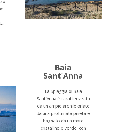
sso
no
n
ta
Baia
Sant'Anna
La Spiaggia di Baia
Sant’Anna è caratterizzata
da un ampio arenile orlato
da una profumata pineta e
bagnato da un mare
cristallino e verde, con