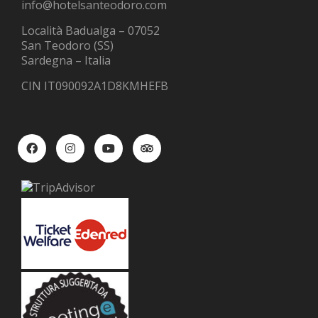
info@hotelsanteodoro.com
Località Badualga – 07052
San Teodoro (SS)
Sardegna – Italia
CIN IT090092A1D8KMHEFB