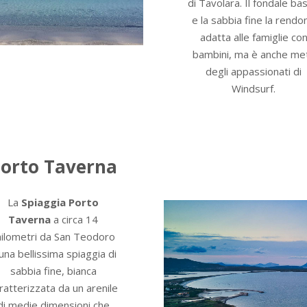
di Tavolara. Il fondale ba
e la sabbia fine la rendo
adatta alle famiglie co
bambini, ma è anche me
degli appassionati di
Windsurf.
orto Taverna
La
Spiaggia Porto
Taverna
a circa 14
hilometri da San Teodoro
una bellissima spiaggia di
sabbia fine, bianca
ratterizzata da un arenile
di medie dimensioni che