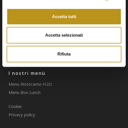
Experience
Consigli
Accetta tutti
Eventi in struttura
HST Green
Accetta selezionati
Blog
Lavora con noi
Contatti
Rifiuta
Informazioni Generali
I nostri menù
Menu Ristorante H2O
Menu Box Lunch
Cookie
Privacy policy