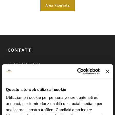
Area Riservata
CONTATTI
+39 0784 851092
info@hotelsanteodoro.com
Località Badualga – 07052
San Teodoro (SS)
Questo sito web utilizza i cookie
Sardegna – Italia
Utilizziamo i cookie per personalizzare contenuti ed
CIN IT090092A1D8KMHEFB
annunci, per fornire funzionalità dei social media e per
analizzare il nostro traffico. Condividiamo inoltre