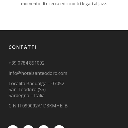
momento di ricerca ed incontri legati al Jazz.
CONTATTI
+39 0784 851092
info@hotelsanteodoro.com
Località Badualga – 07052
San Teodoro (SS)
Sardegna – Italia
CIN IT090092A1D8KMHEFB