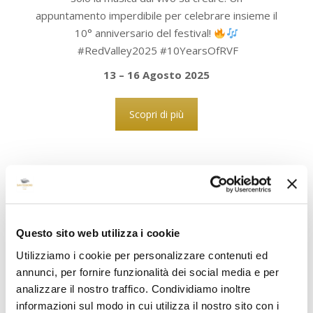
appuntamento imperdibile per celebrare insieme il
10° anniversario del festival!
#RedValley2025 #10YearsOfRVF
13 – 16 Agosto 2025
Scopri di più
Mercatino Serale Coclearia
Questo sito web utilizza i cookie
| San Teodoro
Utilizziamo i cookie per personalizzare contenuti ed
A partire da Giugno in Piazza Gallura, dalle ore
annunci, per fornire funzionalità dei social media e per
22 (tutte le sere)
analizzare il nostro traffico. Condividiamo inoltre
informazioni sul modo in cui utilizza il nostro sito con i
Stand colorati e luminosi con esposizione di