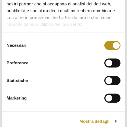
nostri partner che si occupano di analisi dei dati web,
oggetti unici ed originali riempiono le strade del
pubblicità e social media, i quali potrebbero combinarle
centro di
San Teodoro
tra musica ed
con altre informazioni che ha fornito loro o che hanno
un’atmosfera estiva divertente
raccolto dal suo utilizzo dei loro servizi.
Selezione
Necessari
del
consenso
Preferenze
Statistiche
Marketing
Mostra dettagli